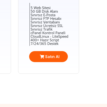
|
|5 Web Sitesi
|50 GB Disk Alanı
|Sınırsız E-Posta
|Sınırsız FTP Hesabı
|Sınırsız Veritabanı
|Sınırsız Ücretsiz SSL
|Sınırsız Trafik
|cPanel Kontrol Paneli
d
|CloudLinux - LiteSpeed
|400+ Hazır Script
|7/24/365 Destek
Satın Al