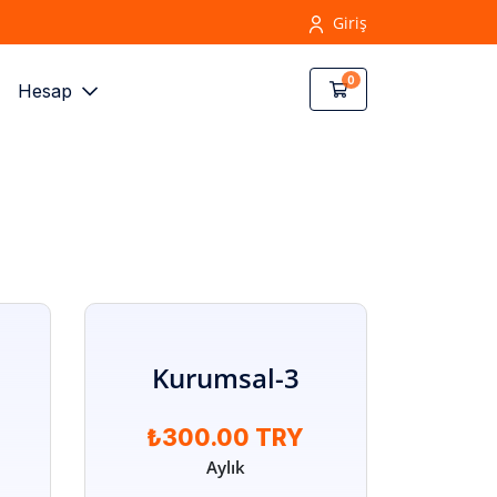
Giriş
0
Sepet
Hesap
Kurumsal-3
₺300.00 TRY
Aylık