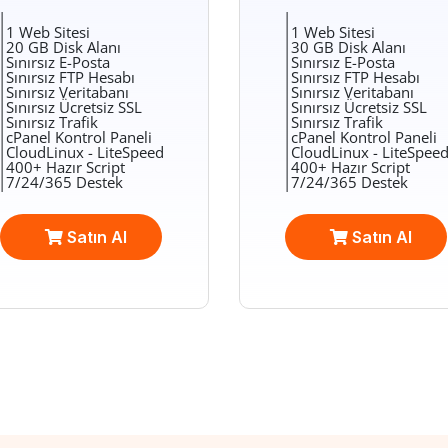
|
|
|1 Web Sitesi
|1 Web Sitesi
|20 GB Disk Alanı
|30 GB Disk Alanı
|Sınırsız E-Posta
|Sınırsız E-Posta
|Sınırsız FTP Hesabı
|Sınırsız FTP Hesabı
|Sınırsız Veritabanı
|Sınırsız Veritabanı
|Sınırsız Ücretsiz SSL
|Sınırsız Ücretsiz SSL
|Sınırsız Trafik
|Sınırsız Trafik
|cPanel Kontrol Paneli
|cPanel Kontrol Paneli
|CloudLinux - LiteSpeed
|CloudLinux - LiteSpee
|400+ Hazır Script
|400+ Hazır Script
|7/24/365 Destek
|7/24/365 Destek
Satın Al
Satın Al