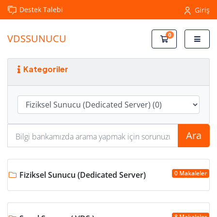
Destek Talebi
Giriş
0
VDSSUNUCU
Sepet
Kategoriler
Ara
0 Makaleler
Fiziksel Sunucu (Dedicated Server)
8 Makaleler